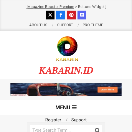
Skip
[
Magazine Booster Premium
> Buttons Widget ]
to
content
ABOUT US
SUPPORT
PRO-THEME
KABARIN.ID
Primary
MENU
Navigation
Menu
Register
Support
Search