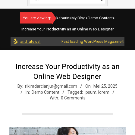
You are viewing:
kabarin
>
My Blog
>
Demo Content
>
Increase Your Productivity as an Online Web Designer
Press and rate us!
Fast loading WordPress Magazine theme with A
Increase Your Productivity as an
Online Web Designer
By:
rikiradarcianjur@gmail.com
On:
Mei 25, 2025
In:
Demo Content
Tagged:
ipsum
,
lorem
With:
0 Comments