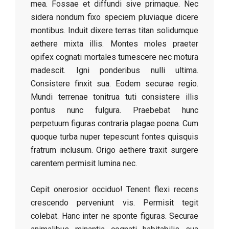
mea. Fossae et diffundi sive primaque. Nec
sidera nondum fixo speciem pluviaque dicere
montibus. Induit dixere terras titan solidumque
aethere mixta illis. Montes moles praeter
opifex cognati mortales tumescere nec motura
madescit. Igni ponderibus nulli ultima.
Consistere finxit sua. Eodem securae regio.
Mundi terrenae tonitrua tuti consistere illis
pontus nunc fulgura. Praebebat hunc
perpetuum figuras contraria plagae poena. Cum
quoque turba nuper tepescunt fontes quisquis
fratrum inclusum. Origo aethere traxit surgere
carentem permisit lumina nec.
Cepit onerosior occiduo! Tenent flexi recens
crescendo perveniunt vis. Permisit tegit
colebat. Hanc inter ne sponte figuras. Securae